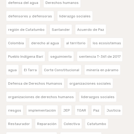
defensa del agua
Derechos humanos
defensores y defensoras
liderazgo sociales
región de Catatumbo
Santander
Acuerdo de Paz
Colombia
derecho al agua
al territorio
los ecosistemas
Pueblo Indígena Barí
seguimiento
sentencia T-361 de 2017
agua
El Tarra
Corte Constitucional
minería en páramo
Defensa de Derechos Humanos
organizaciones sociales
organizaciones de derechos humanos
liderazgos sociales
riesgos
implementación
JEP
TOAR
Paz
Justicia
Restaurador
Reparación
Colectiva
Catatumbo