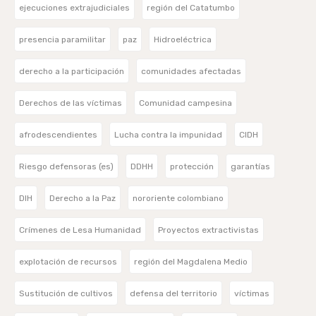
ejecuciones extrajudiciales
región del Catatumbo
presencia paramilitar
paz
Hidroeléctrica
derecho a la participación
comunidades afectadas
Derechos de las víctimas
Comunidad campesina
afrodescendientes
Lucha contra la impunidad
CIDH
Riesgo defensoras (es)
DDHH
protección
garantías
DIH
Derecho a la Paz
nororiente colombiano
Crímenes de Lesa Humanidad
Proyectos extractivistas
explotación de recursos
región del Magdalena Medio
Sustitución de cultivos
defensa del territorio
víctimas