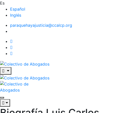
Es
Español
Inglés
paraquehayajusticia@ccalcp.org
Biografía Luis Carlos