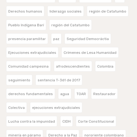
Derechos humanos
liderazgo sociales
región de Catatumbo
Pueblo Indígena Barí
región del Catatumbo
presencia paramilitar
paz
Seguridad Democráctia
Ejecuciones extrajudiciales
Crímenes de Lesa Humanidad
Comunidad campesina
afrodescendientes
Colombia
seguimiento
sentencia T-361 de 2017
derechos fundamentales
agua
TOAR
Restaurador
Colectiva
ejecuciones extrajudiciales
Lucha contra la impunidad
CIDH
Corte Constitucional
minería en páramo
Derecho a la Paz
nororiente colombiano