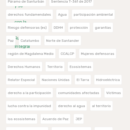
Páramo de Santurbán
Sentencia T-361 de 2017
derechos fundamendales
Agua
participación ambiental
Riesgo defensoras (es)
DDHH
protección
garantías
Paz
Catatumbo
Norte de Santander
región de Magdalena Medio
CCALCP
Mujeres defensoras
Derechos Humanos
Territorio
Ecosistemas
Relator Especial
Naciones Unidas
El Tarra
Hidroeléctrica
derecho a la participación
comunidades afectadas
Víctimas
lucha contra la impunidad
derecho al agua
al territorio
los ecosistemas
Acuerdo de Paz
JEP